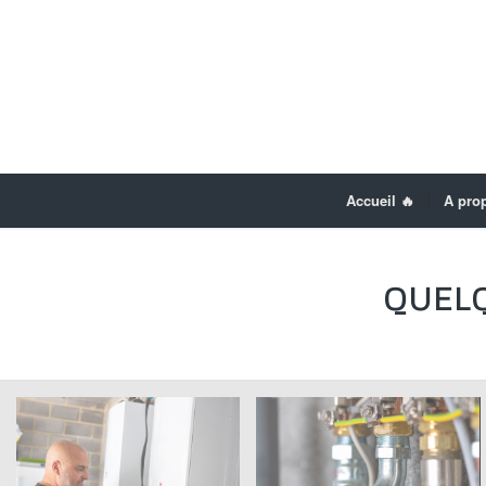
Accueil 🔥
A prop
QUELQ