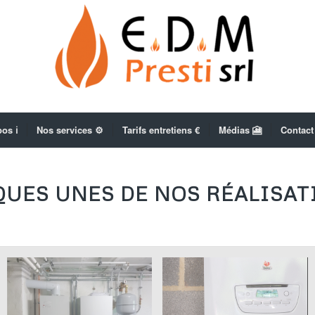
os ℹ️
Nos services ⚙️
Tarifs entretiens €
Médias 🎦
Contact
UES UNES DE NOS RÉALISA