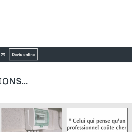
 ✉️
Devis online
TIONS…