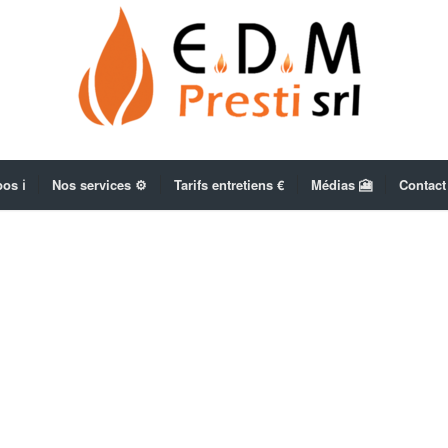
os ℹ️
Nos services ⚙️
Tarifs entretiens €
Médias 🎦
Contact