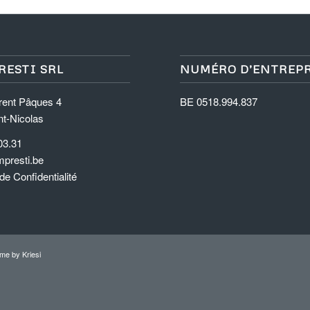
RESTI SRL
NUMÉRO D’ENTREP
rent Pâques 4
BE 0518.994.837
nt-Nicolas
03.31
presti.be
 de Confidentialité
me by Kriesi